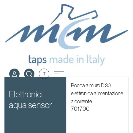
Acciaio spazzolato
Home
-
Acciaio spazzolato
IT
Bocca a muro D.30
elettronici -
elettronica alimentazione
a corrente
aqua sensor
701700