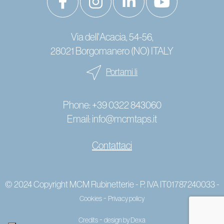
Via dell'Acacia, 54-56,
28021 Borgomanero (NO) ITALY
Portami li
Phone:
+39 0322 843060
Email:
info@mcmtaps.it
Contattaci
© 2024 Copyright MCM Rubinetterie - P. IVA IT01787240033 -
-
Cookies
Privacy policy
-
Credits
design by Dexa