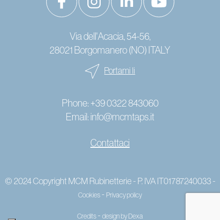
Via dell'Acacia, 54-56,
28021 Borgomanero (NO) ITALY
Portami li
Phone:
+39 0322 843060
Email:
info@mcmtaps.it
Contattaci
© 2024 Copyright MCM Rubinetterie - P. IVA IT01787240033 -
-
Cookies
Privacy policy
-
Credits
design by Dexa