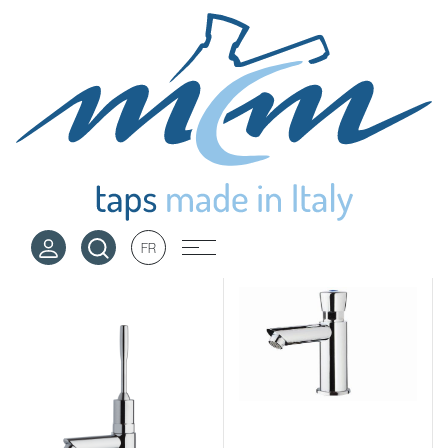
Robinet simple de lavabo
Robinet simple de lavabo
temporisé à 8-12
temporisé à 8-12
secondes à commande
secondes à commande
à levier
à bouton
908006
908001