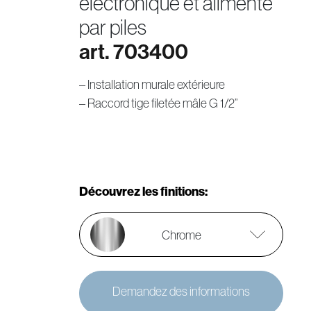
électronique et alimenté
par piles
art. 703400
– Installation murale extérieure
– Raccord tige filetée mâle G 1/2”
Découvrez les finitions:
Chrome
Demandez des informations