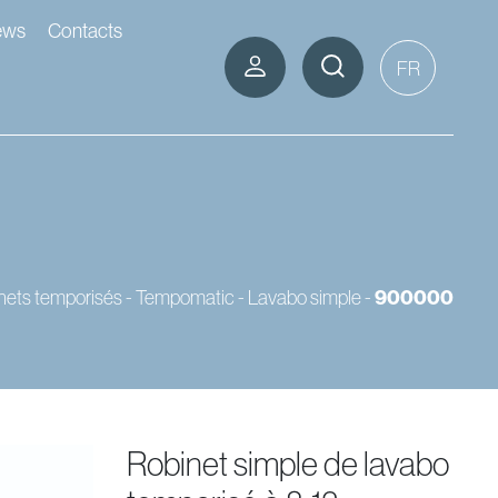
ews
Contacts
FR
nets temporisés - Tempomatic
-
Lavabo simple
-
900000
robinet simple de lavabo