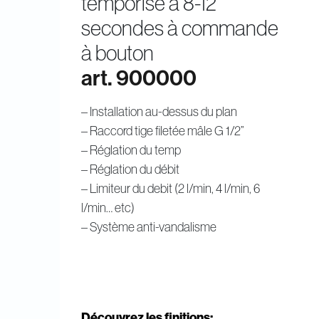
temporisé à 8-12
secondes à commande
à bouton
art. 900000
– Installation au-dessus du plan
– Raccord tige filetée mâle G 1/2”
– Réglation du temp
– Réglation du débit
– Limiteur du debit (2 l/min, 4 l/min, 6
l/min… etc)
– Système anti-vandalisme
Découvrez les finitions: