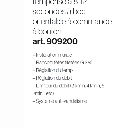
temporisé à 8-12
secondes à bec
orientable à commande
à bouton
art. 909200
– Installation murale
– Raccord têtes filetées G 3/4”
– Réglation du temp
– Réglation du débit
– Limiteur du debit (2 l/min, 4 l/min, 6
l/min… etc)
– Système anti-vandalisme