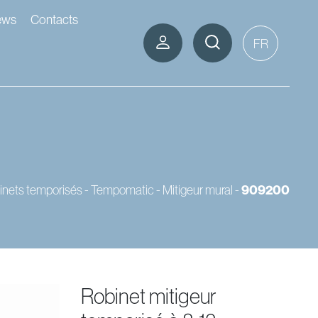
ews
Contacts
FR
inets temporisés - Tempomatic
-
Mitigeur mural
-
909200
robinet mitigeur