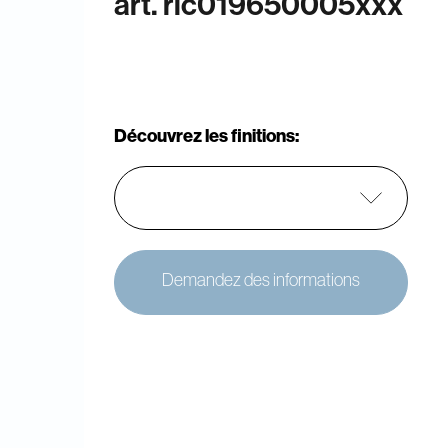
art. ric019650005xxx
Découvrez les finitions:
Demandez des informations