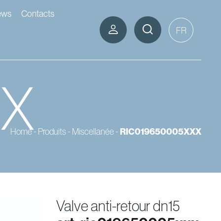
ews
Contacts
FR
XX
RIC019650005XXX
Home
-
Produits
-
Miscellanée
-
valve anti-retour dn15