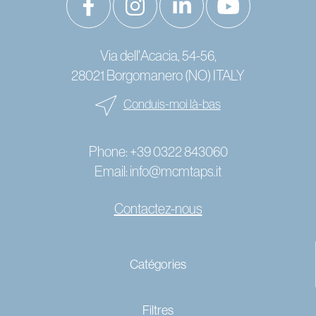
Via dell'Acacia, 54-56,
28021 Borgomanero (NO) ITALY
Conduis-moi là-bas
Phone:
+39 0322 843060
Email:
info@mcmtaps.it
Contactez-nous
© 2024 Copyright MCM Rubinetterie - P. IVA IT01787240033 -
Catégories
-
Cookies
Privacy policy
Filtres
-
Credits
design by Dexa