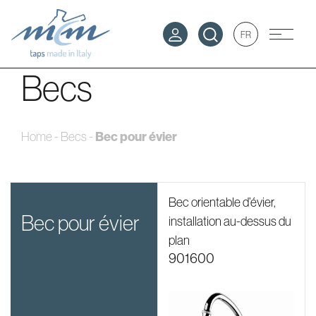
FR
Becs
Bec pour évier
Home
-
Becs
-
Bec orientable d’évier,
bec pour évier
installation au-dessus du
plan
901600