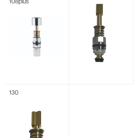
108plus
130