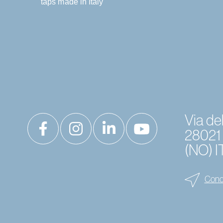
Via del
28021
(NO) 
Cond