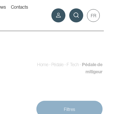
ews
Contacts
FR
Pédale de
Home
-
Pédale - F Tech
-
mitigeur
Filtres