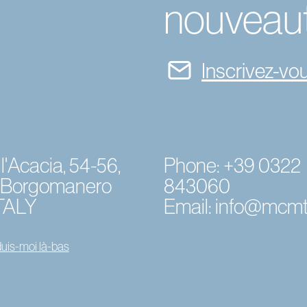
nouveau
Inscrivez-vou
l'Acacia, 54-56,
Phone:
+39 0322
 Borgomanero
843060
ITALY
Email:
info@mcmta
uis-moi là-bas