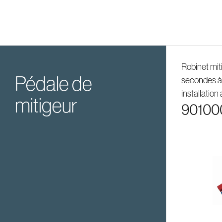
Robinet mit
pédale de
secondes à
installation
mitigeur
90100