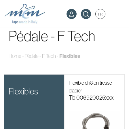
FR
Pédale - F Tech
Home
-
Pédale - F Tech
-
Flexibles
Flexible dn8 en tresse
flexibles
d’acier
tbl006920025xxx